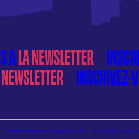
 À
LA NEWSLETTER
LA NEWSLETTER
Histoire
Merchandising
Contact
Recrutement
Partenaires