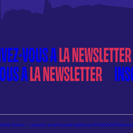
Café Pollen – espace pro
Presse
Faq
Deezer
FRANCOFF
Mentio