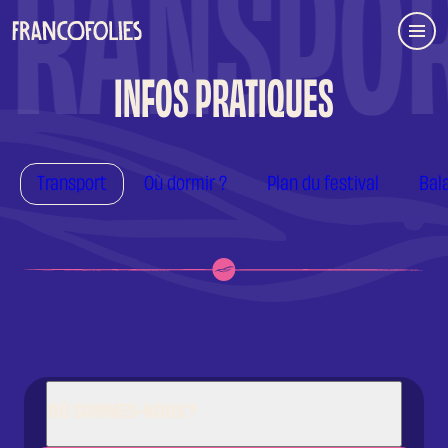
TRANSPOR
Aller au contenu principal
Menu
INFOS PRATIQUES
Transport
Où dormir ?
Plan du festival
Bal
OÙ SOMMES-NOUS ?