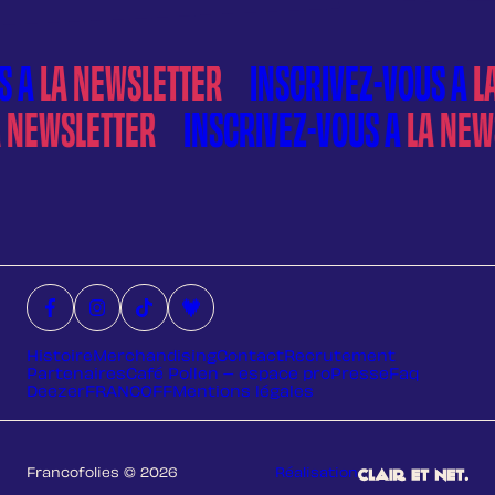
À
LA NEWSLETTER
À
LA NEWSLETTER
Facebook (nouvelle fenêtre)
Instagram (nouvelle fenêtre)
Tiktok (nouvelle fenêtre)
Deezer (nouvelle fenêtre)
Histoire
Merchandising
Contact
Recrutement
Partenaires
Café Pollen – espace pro
Presse
Faq
Deezer
FRANCOFF
Mentions légales
Francofolies © 2026
Réalisation