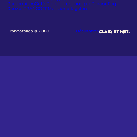
Partenaires
Café Pollen – espace pro
Presse
Faq
Deezer
FRANCOFF
Mentions légales
Francofolies © 2026
Réalisation