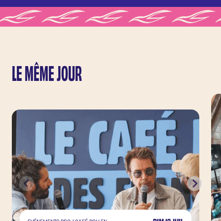
En partenariat avec
l’Hedbo le 1
Parcourir la langue, ses subtilités, jouer de
ses jeux de mots, comprendre un message,
soulever des interrogations, la langue
LE MÊME JOUR
française comme ça leur chante, plongeons
ensemble dans les ricochets du verbe avec la
dictée des Francofolies.