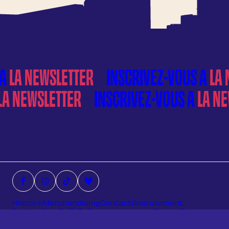
À
LA NEWSLETTER
À
LA NEWSLETTER
Facebook (nouvelle fenêtre)
Instagram (nouvelle fenêtre)
Tiktok (nouvelle fenêtre)
Deezer (nouvelle fenêtre)
Histoire
Merchandising
Contact
Recrutement
Partenaires
Café Pollen – espace pro
Presse
Faq
Deezer
FRANCOFF
Mentions légales