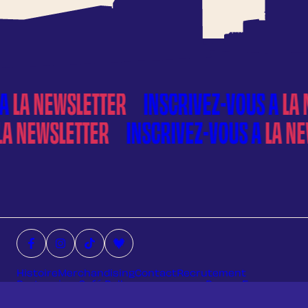
À
LA NEWSLETTER
À
LA NEWSLETTER
Facebook (nouvelle fenêtre)
Instagram (nouvelle fenêtre)
Tiktok (nouvelle fenêtre)
Deezer (nouvelle fenêtre)
Histoire
Merchandising
Contact
Recrutement
Partenaires
Café Pollen – espace pro
Presse
Faq
Deezer
FRANCOFF
Mentions légales