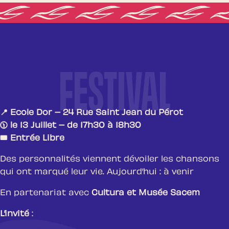
FESTIVAL
LE FESTIVAL
📍 Ecole Dor – 24 Rue Saint Jean du Pérot
🕦 le 13 Juillet – de 17h30 à 18h30
🎟️ Entrée Libre
Des personnalités viennent dévoiler les chansons
qui ont marqué leur vie. Aujourd’hui : à venir
En partenariat avec
Cultura et Musée Sacem
L’invité
: