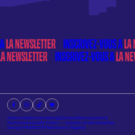
À
LA NEWSLETTER
À
LA NEWSLETTER
Facebook (nouvelle fenêtre)
Instagram (nouvelle fenêtre)
Tiktok (nouvelle fenêtre)
Deezer (nouvelle fenêtre)
Histoire
Merchandising
Contact
Recrutement
Partenaires
Café Pollen – espace pro
Presse
Faq
Deezer
FRANCOFF
Mentions légales