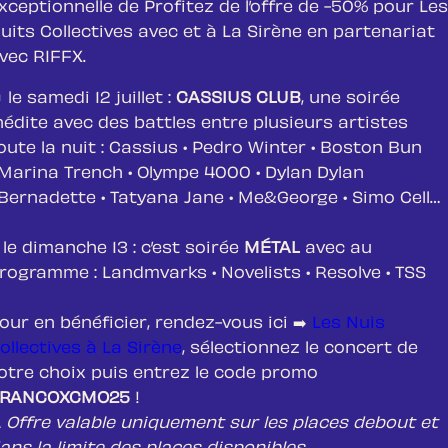
xceptionnelle de Profitez de l’offre de -50% pour Les
uits Collectives avec et à La Sirène en partenariat
vec RIFFX.
 le samedi 12 juillet :
CASSIUS CLUB
, une soirée
nédite avec des battles entre plusieurs artistes
oute la nuit : Cassius • Pedro Winter • Boston Bun
 Marina Trench • Olympe 4000 • Dylan Dylan
 Bernadette • Tatyana Jane • Me&George • Simo Cell…
le dimanche 13 : c’est soirée
MÉTAL
avec au
rogramme : Landmvarks • Novelists • Resolve • TSS
our en bénéficier, rendez-vous ici ➡️
Les Nuis
ollectives à La Sirène
, sélectionnez le concert de
otre choix puis entrez le code promo
RANCOXCMO25
!
 Offre valable uniquement sur les places debout et