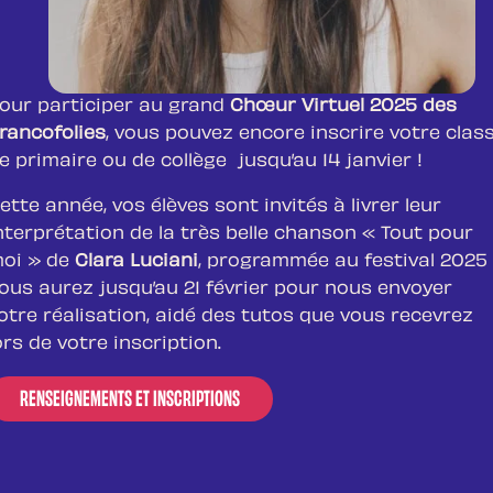
our participer au grand
Chœur Virtuel 2025 des
rancofolies
, vous pouvez encore inscrire votre clas
e primaire ou de collège jusqu’au 14 janvier !
ette année, vos élèves sont invités à livrer leur
nterprétation de la très belle chanson « Tout pour
oi » de
Clara Luciani
, programmée au festival 2025 
ous aurez jusqu’au 21 février pour nous envoyer
otre réalisation, aidé des tutos que vous recevrez
ors de votre inscription.
RENSEIGNEMENTS ET INSCRIPTIONS