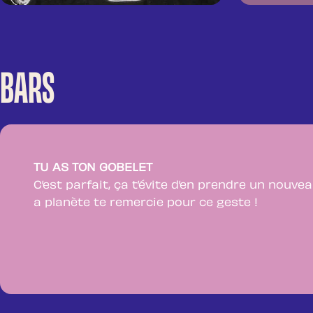
BARS
TU AS TON GOBELET
C’est parfait, ça t’évite d’en prendre un nouvea
a planète te remercie pour ce geste !