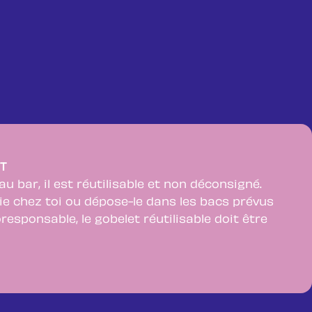
T
u bar, il est réutilisable et non déconsigné.
ie chez toi ou dépose-le dans les bacs prévus
oresponsable, le gobelet réutilisable doit être