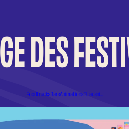
AGE DES FEST
Foodtrucks
Bars
Animations
Et aussi…