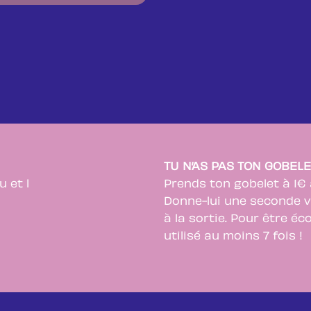
TU N’AS PAS TON GOBELE
u et l
Prends ton gobelet à 1€ a
Donne-lui une seconde v
à la sortie. Pour être éc
utilisé au moins 7 fois !